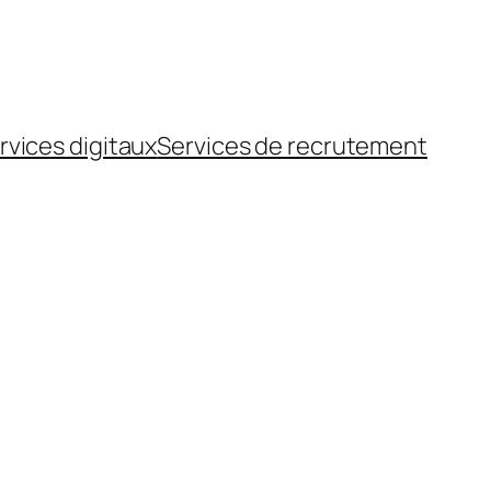
rvices digitaux
Services de recrutement