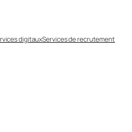
rvices digitaux
Services de recrutement