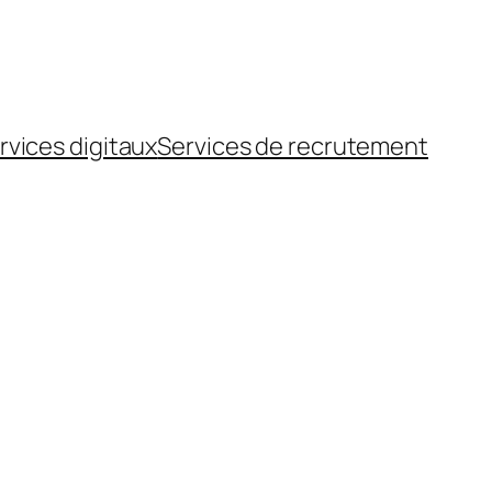
rvices digitaux
Services de recrutement