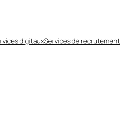
rvices digitaux
Services de recrutement