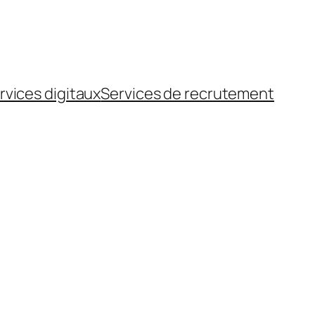
rvices digitaux
Services de recrutement