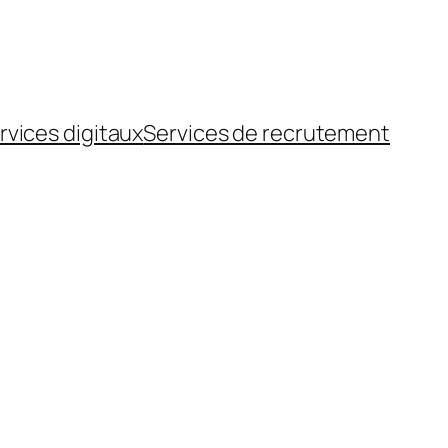
rvices digitaux
Services de recrutement