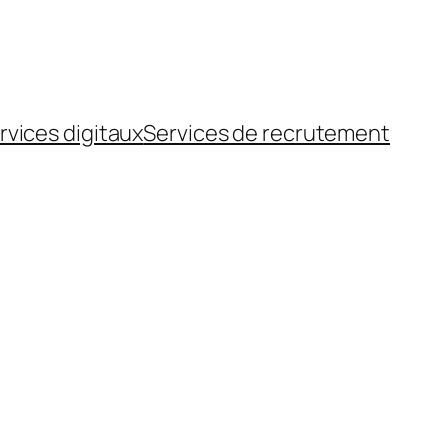
rvices digitaux
Services de recrutement