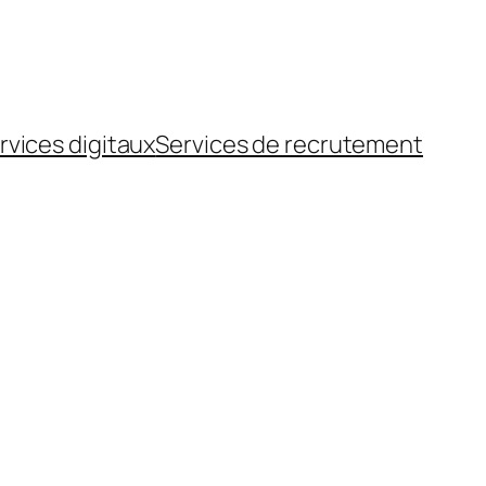
rvices digitaux
Services de recrutement