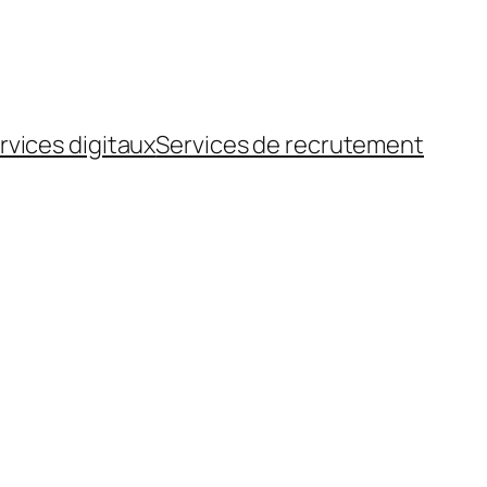
rvices digitaux
Services de recrutement