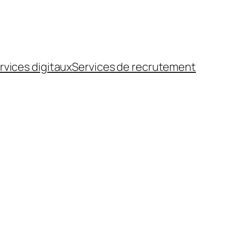
rvices digitaux
Services de recrutement