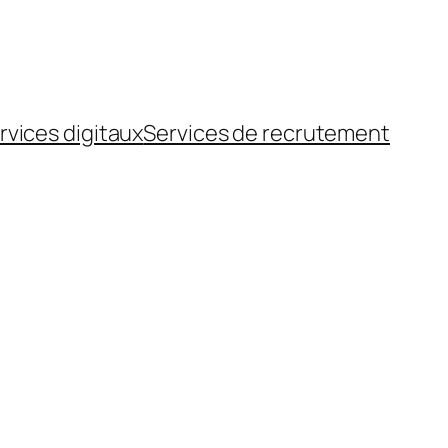
rvices digitaux
Services de recrutement