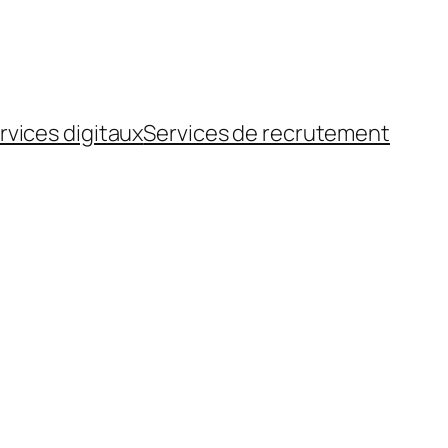
rvices digitaux
Services de recrutement