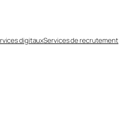
rvices digitaux
Services de recrutement