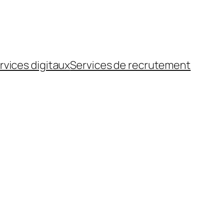
rvices digitaux
Services de recrutement