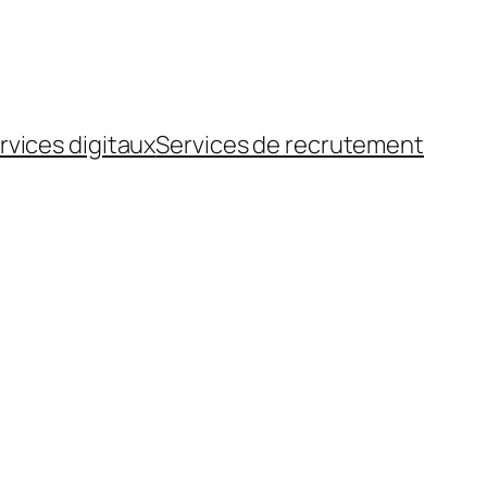
rvices digitaux
Services de recrutement