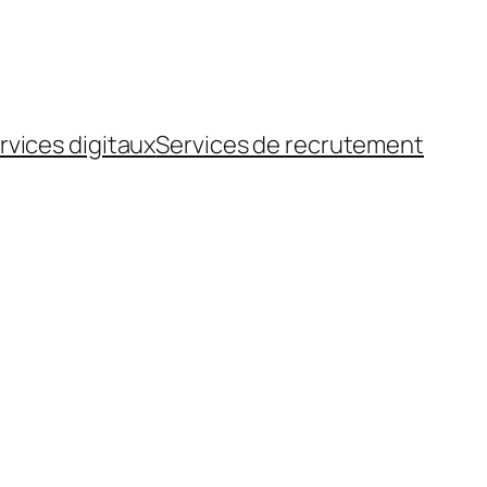
rvices digitaux
Services de recrutement