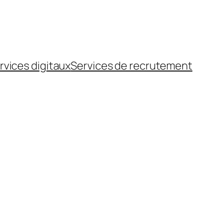
rvices digitaux
Services de recrutement