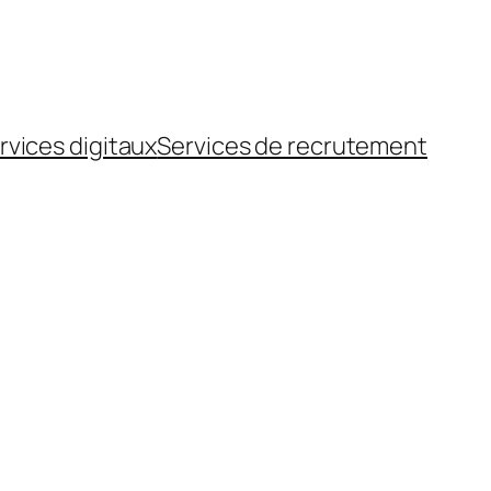
rvices digitaux
Services de recrutement